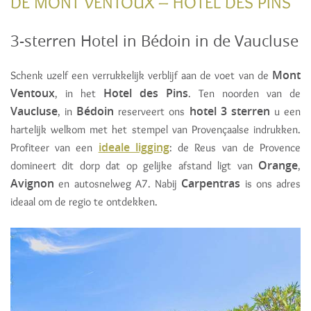
DE MONT VENTOUX – HOTEL DES PINS
3-sterren Hotel in Bédoin in de Vaucluse
Mont
Schenk uzelf een verrukkelijk verblijf aan de voet van de
Ventoux
Hotel des Pins
, in het
. Ten noorden van de
Vaucluse
Bédoin
hotel 3 sterren
, in
reserveert ons
u een
hartelijk welkom met het stempel van Provençaalse indrukken.
ideale ligging
Profiteer van een
: de Reus van de Provence
Orange
domineert dit dorp dat op gelijke afstand ligt van
,
Avignon
Carpentras
en autosnelweg A7. Nabij
is ons adres
ideaal om de regio te ontdekken.